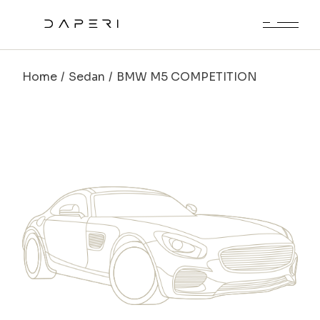
Skip
to
the
content
Home
Sedan
BMW M5 COMPETITION